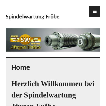
Zum
Inhalt
PR
springen
ME
Spindelwartung Fröbe
Home
Herzlich Willkommen bei
der Spindelwartung